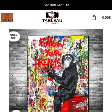
Livraison Gratuite
0,00
€
MENU
SOLD
OUT