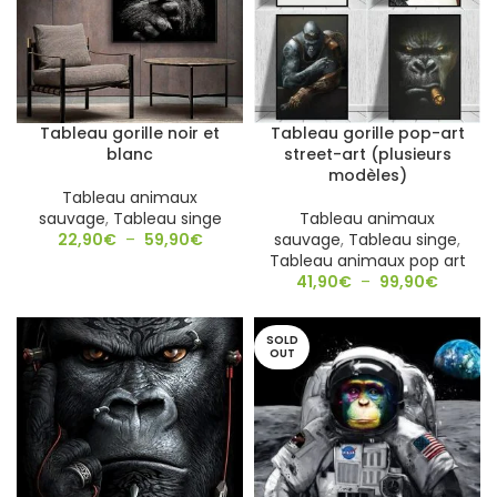
Tableau gorille noir et
Tableau gorille pop-art
blanc
street-art (plusieurs
modèles)
Tableau animaux
sauvage
,
Tableau singe
Tableau animaux
22,90
€
–
59,90
€
sauvage
,
Tableau singe
,
Tableau animaux pop art
41,90
€
–
99,90
€
SOLD
OUT