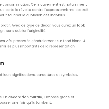
iété de consommation. Ce mouvement est notamment
que sorte la révolte contre l’expressionnisme abstrait.
i peut toucher le quotidien des individus.
écoratif. Avec ce type de décor, vous aurez un
look
n, sans oublier l’originalité.
tons vifs, présentés généralement sur fond blanc. À
rmi les plus importants de la représentation
on
t leurs significations, caractères et symboles.
s. En
décoration murale
, il impose grâce et
pousser une fois qu’ils tombent.