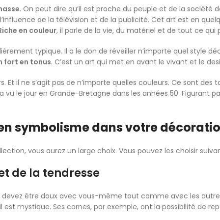
 masse
. On peut dire qu’il est proche du peuple et de la soc
influence de la télévision et de la publicité. Cet art est en quel
Riche en couleur
, il parle de la vie, du matériel et de tout ce qu
ièrement typique. Il a le don de réveiller n’importe quel style d
n fort en tonus
. C’est un art qui met en avant le vivant et le desig
. Et il ne s’agit pas de n’importe quelles couleurs. Ce sont des 
 vu le jour en Grande-Bretagne dans les années 50. Figurant pa
en symbolisme dans votre décorati
ction, vous aurez un large choix. Vous pouvez les choisir suivan
t de la tendresse
ous devez être doux avec vous-même tout comme avec les autre
l est mystique. Ses cornes, par exemple, ont la possibilité de re