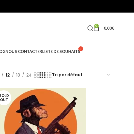
0
0,00
€
OG
NOUS CONTACTER
LISTE DE SOUHAITS
12
18
24
SOLD
OUT