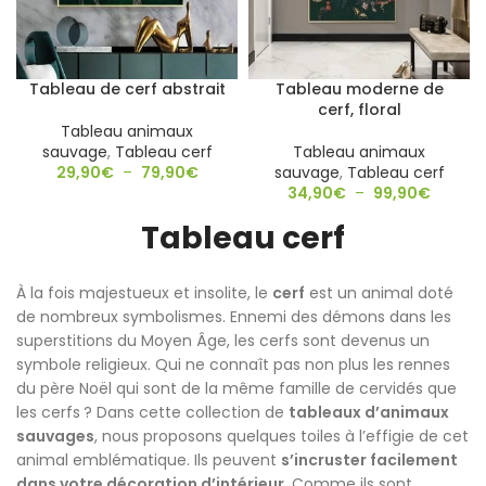
Tableau de cerf abstrait
Tableau moderne de
cerf, floral
Tableau animaux
sauvage
,
Tableau cerf
Tableau animaux
29,90
€
–
79,90
€
sauvage
,
Tableau cerf
34,90
€
–
99,90
€
Tableau cerf
À la fois majestueux et insolite, le
cerf
est un animal doté
de nombreux symbolismes. Ennemi des démons dans les
superstitions du Moyen Âge, les cerfs sont devenus un
symbole religieux. Qui ne connaît pas non plus les rennes
du père Noël qui sont de la même famille de cervidés que
les cerfs ? Dans cette collection de
tableaux d’animaux
sauvages
, nous proposons quelques toiles à l’effigie de cet
animal emblématique. Ils peuvent
s’incruster facilement
dans votre décoration d’intérieur
. Comme ils sont