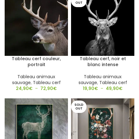
OUT
Tableau cerf couleur,
Tableau cerf, noir et
portrait
blanc intense
Tableau animaux
Tableau animaux
sauvage
,
Tableau cerf
sauvage
,
Tableau cerf
24,90
€
–
72,90
€
19,90
€
–
49,90
€
SOLD
OUT