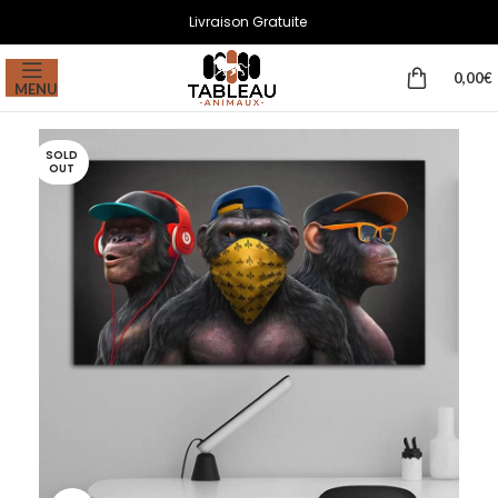
Livraison Gratuite
0,00
€
MENU
SOLD
OUT