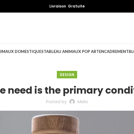
Livraison Gratuite
NIMAUX DOMESTIQUES
TABLEAU ANIMAUX POP ART
ENCADREMENT
BL
DESIGN
e need is the primary condit
Posted by
Melio