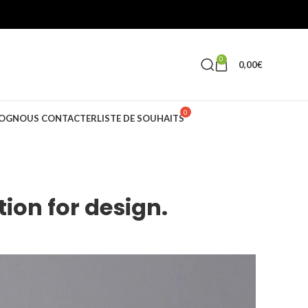
0
0,00
€
OG
NOUS CONTACTER
LISTE DE SOUHAITS
ion for design.