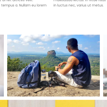
amet ultrices velit.
malesuada lectus. In vitae risus
tus tempus a. Nullam eu lorem
in luctus nec, varius ut metus.