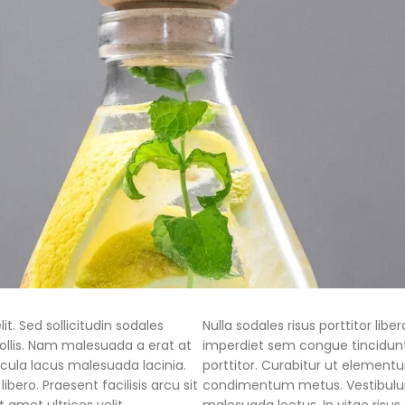
t. Sed sollicitudin sodales
Nulla sodales risus porttitor li
llis. Nam malesuada a erat at
imperdiet sem congue tincidunt
cula lacus malesuada lacinia.
porttitor. Curabitur ut elementum
ibero. Praesent facilisis arcu sit
condimentum metus. Vestibulum 