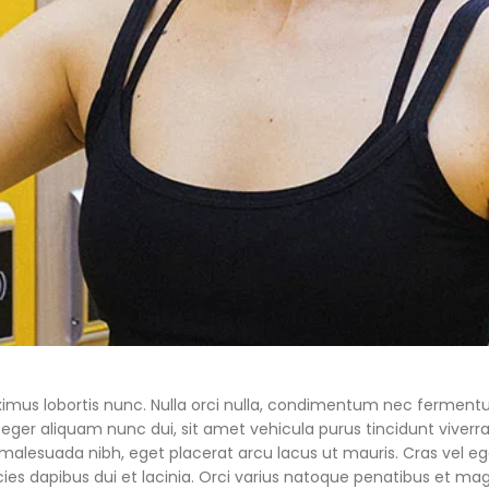
aximus lobortis nunc. Nulla orci nulla, condimentum nec fermen
nteger aliquam nunc dui, sit amet vehicula purus tincidunt viverr
s malesuada nibh, eget placerat arcu lacus ut mauris. Cras vel e
icies dapibus dui et lacinia. Orci varius natoque penatibus et ma