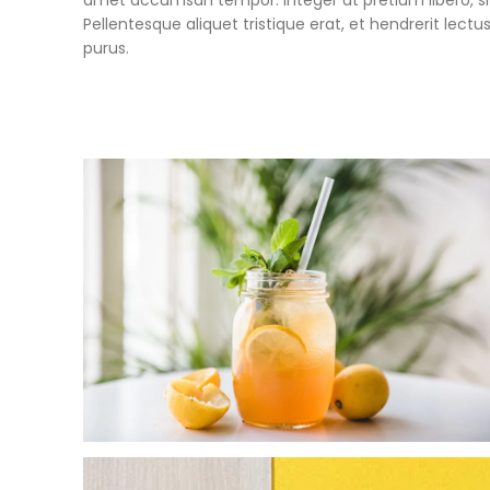
amet accumsan tempor. Integer at pretium libero, sit 
Pellentesque aliquet tristique erat, et hendrerit lec
purus.