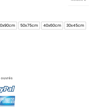
60x90cm
50x75cm
40x60cm
30x45cm
s ouvrés