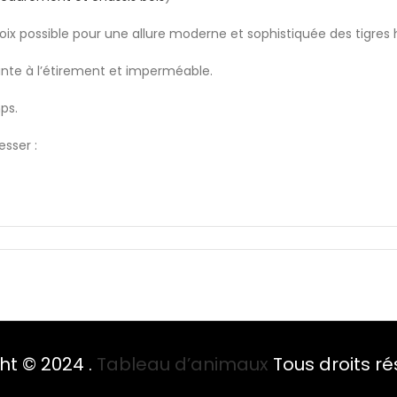
x possible pour une allure moderne et sophistiquée des tigres ha
tante à l’étirement et imperméable.
ps.
esser :
ht © 2024 .
Tableau d’animaux
Tous droits ré