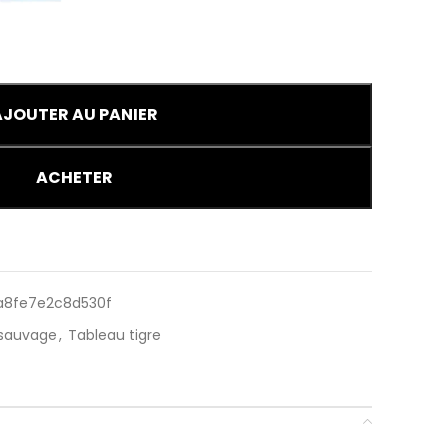
AJOUTER AU PANIER
ACHETER
a8fe7e2c8d530f
 sauvage
,
Tableau tigre