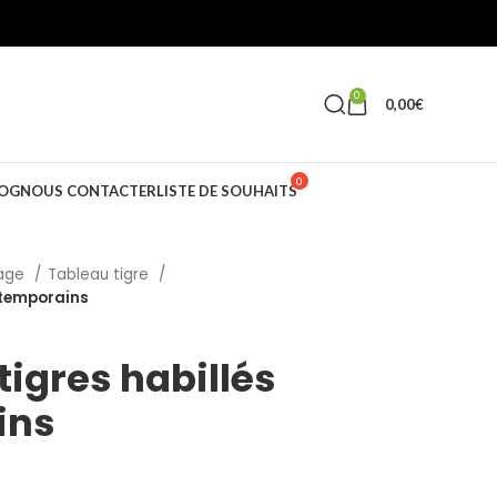
0
0,00
€
OG
NOUS CONTACTER
LISTE DE SOUHAITS
vage
Tableau tigre
ntemporains
tigres habillés
ins