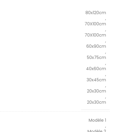
80x120cm
,
70X100cm
,
70X100cm
,
60x90cm
,
50x75cm
,
40x60cm
,
30x45cm
,
20x30cm
,
20x30cm
Modèle 1
,
Modèle 2