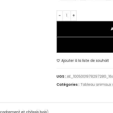
Ajouter à la liste de souhait
UGS :
AE_1005001978297280_16
Catégories :
Tableau animaux
encadrement et châssis bois
)