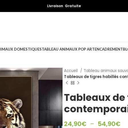
Livraison Gratuite
NIMAUX DOMESTIQUES
TABLEAU ANIMAUX POP ART
ENCADREMENT
BL
Accueil
Tableau animaux sau
Tableaux de tigres habillés co
Tableaux de 
contempora
24,90
€
–
54,90
€