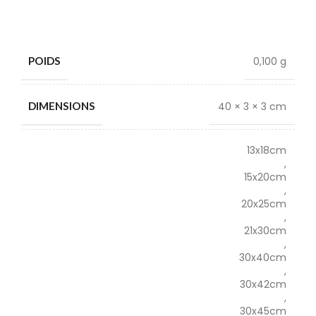
0,100 g
POIDS
40 × 3 × 3 cm
DIMENSIONS
13x18cm
,
15x20cm
,
20x25cm
,
21x30cm
,
30x40cm
,
30x42cm
,
30x45cm