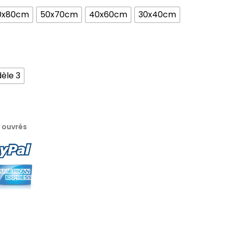
0x80cm
50x70cm
40x60cm
30x40cm
èle 3
s ouvrés