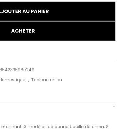
AJOUTER AU PANIER
ACHETER
a854233598e249
 domestiques
,
Tableau chien
d étonnant. 3 modèles de bonne bouille de chien. Si