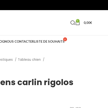
0
0,00
€
OG
NOUS CONTACTER
LISTE DE SOUHAITS
estiques
Tableau chien
ens carlin rigolos