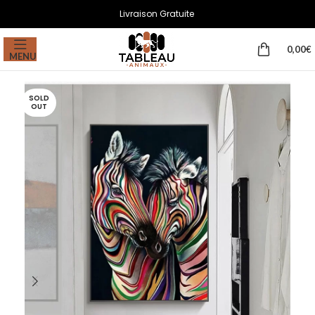
Livraison Gratuite
0,00
€
MENU
SOLD
OUT