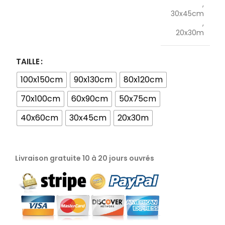
,
30x45cm
,
20x30m
TAILLE
100x150cm
90x130cm
80x120cm
70x100cm
60x90cm
50x75cm
40x60cm
30x45cm
20x30m
Livraison gratuite 10 à 20 jours ouvrés