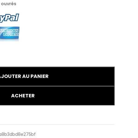
s ouvrés
AJOUTER AU PANIER
ACHETER
a8b3dbd8e275bf