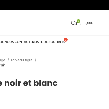
0
0,00
€
OG
NOUS CONTACTER
LISTE DE SOUHAITS
vage
Tableau tigre
rait
 noir et blanc