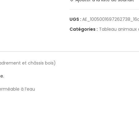
UGS :
AE_1005001697262738_16
Catégories :
Tableau animaux
cadrement et châssis bois)
e.
erméable à l’eau