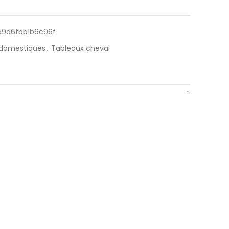
a9d6fbb1b6c96f
 domestiques
,
Tableaux cheval