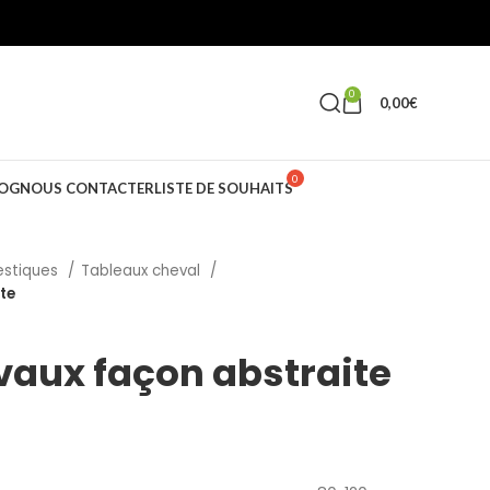
0
0,00
€
OG
NOUS CONTACTER
LISTE DE SOUHAITS
estiques
Tableaux cheval
te
vaux façon abstraite