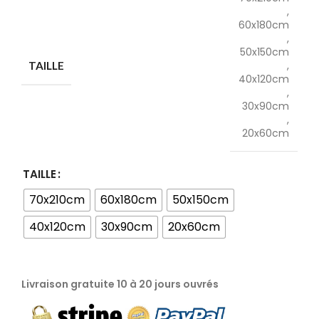
Porno
,
Casero
60x180cm
Porno
,
50x150cm
Espanol
,
TAILLE
40x120cm
,
30x90cm
,
20x60cm
TAILLE
70x210cm
60x180cm
50x150cm
40x120cm
30x90cm
20x60cm
Livraison gratuite 10 à 20 jours ouvrés