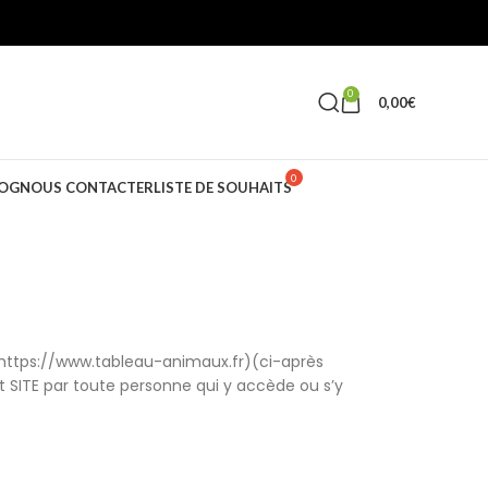
0
0,00
€
OG
NOUS CONTACTER
LISTE DE SOUHAITS
e (https://www.tableau-animaux.fr)(ci-après
t SITE par toute personne qui y accède ou s’y