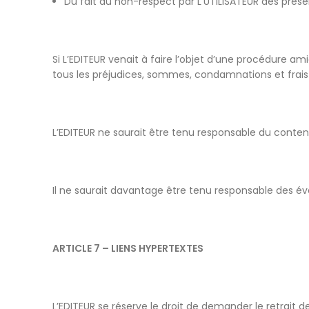
Du fait du non-respect par L’UTILISATEUR des présen
Si L’EDITEUR venait à faire l’objet d’une procédure amia
tous les préjudices, sommes, condamnations et frais
L’EDITEUR ne saurait être tenu responsable du contenu p
Il ne saurait davantage être tenu responsable des é
ARTICLE 7 – LIENS HYPERTEXTES
L’EDITEUR se réserve le droit de demander le retrait de 