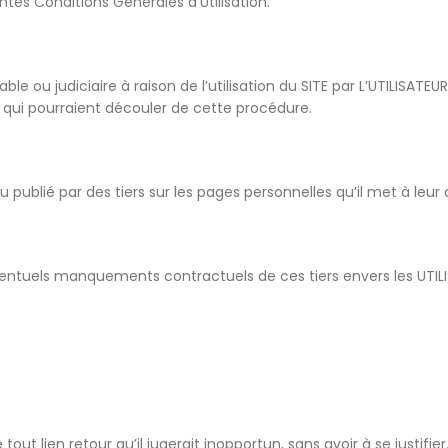
tes Conditions Générales d’Utilisation.
ble ou judiciaire à raison de l’utilisation du SITE par L’UTILISATE
 qui pourraient découler de cette procédure.
ublié par des tiers sur les pages personnelles qu’il met à leur di
ventuels manquements contractuels de ces tiers envers les UTILI
tout lien retour qu’il jugerait inopportun, sans avoir à se justifier